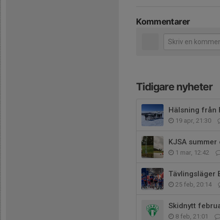
Kommentarer
Tidigare nyheter
Hälsning från 
19 apr, 21:30
KJSA summer c
1 mar, 12:42
Tävlingsläger 
25 feb, 20:14
Skidnytt februa
8 feb, 21:01