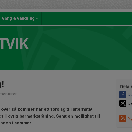
Gång & Vandring
TVIK
!
Dela 
mentarer
De
De
ver så kommer här ett förslag till alternativ
ill övrig barmarksträning. Samt en möjlighet till
Ny
gionen i sommar.