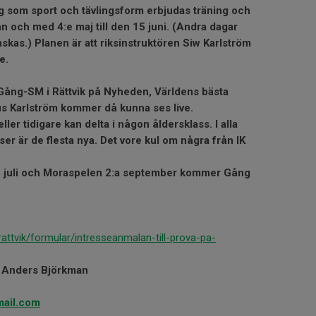
ng som sport och tävlingsform erbjudas träning och
ån och med 4:e maj till den 15 juni. (Andra dagar
nskas.)
Planen är att riksinstruktören Siw Karlström
e.
Gång-SM i Rättvik på Nyheden, Världens bästa
s Karlström kommer då kunna ses live.
ler tidigare kan delta i någon åldersklass. I alla
r är de flesta nya. Det vore kul om några från IK
 juli och Moraspelen 2:a september kommer Gång
rlrattvik/formular/intresseanmalan-till-prova-pa-
a Anders Björkman
ail.com