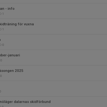
an - info
1
kidträning för vuxna
1
n
0
mber-januari
0
säsongen 2025
0
0
nöläger dalarnas skidförbund
3