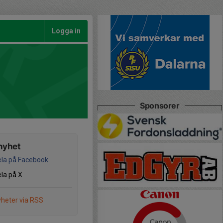
Logga in
Sponsorer
nyhet
la på Facebook
la på X
heter via RSS