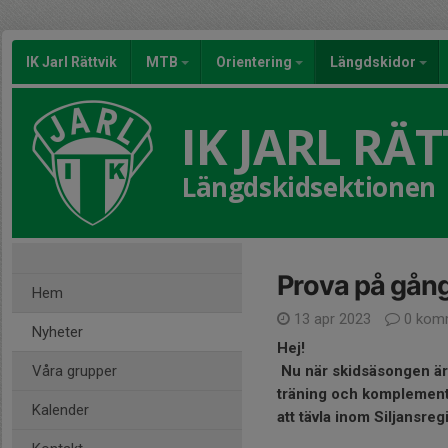
IK Jarl Rättvik
MTB
Orientering
Längdskidor
IK JARL RÄT
Längdskidsektionen
Prova på gång
Hem
13 apr 2023
0 kom
Nyheter
Hej!
Våra grupper
Nu när skidsäsongen är ö
träning och komplement t
Kalender
att tävla inom Siljansre