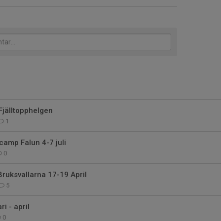
Fjälltopphelgen
1
amp Falun 4-7 juli
0
Bruksvallarna 17-19 April
5
ri - april
0