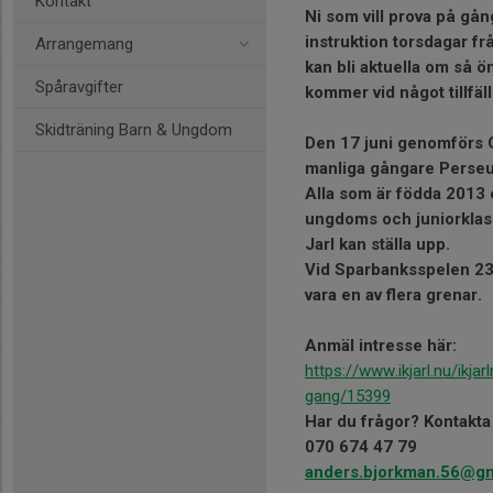
Kontakt
Ni som vill prova på gå
instruktion torsdagar fr
Arrangemang
kan bli aktuella om så ö
Spåravgifter
kommer vid något tillfäll
Skidträning Barn & Ungdom
Den 17 juni genomförs 
manliga gångare Perseu
Alla som är födda 2013 el
ungdoms och juniorklasse
Jarl kan ställa upp.
Vid Sparbanksspelen 23
vara en av flera grenar.
Anmäl intresse här:
https://www.ikjarl.nu/ikja
gang/15399
Har du frågor? Kontakt
070 674 47 79
anders.bjorkman.56@gm