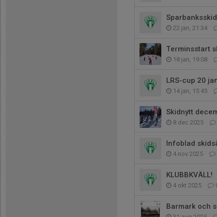
Sparbanksskid
22 jan, 21:34
Terminsstart s
18 jan, 19:08
LRS-cup 20 ja
14 jan, 15:45
Skidnytt dece
8 dec 2025
Infoblad skid
4 nov 2025
KLUBBKVÄLL!
4 okt 2025
Barmark och s
31 aug 2025