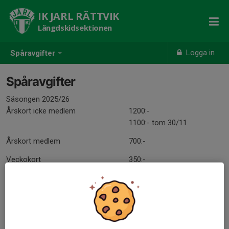
IK JARL RÄTTVIK
Längdskidsektionen
Logga in
Spåravgifter
Spåravgifter
Säsongen 2025/26
Årskort icke medlem
1200:-
1100:- tom 30/11
Årskort medlem
700:-
Veckokort
350:-
Dagkort
100:-
0 t.o.m 16år
Gratis
Köp spårkort här:
IK Jarl (outby.se)