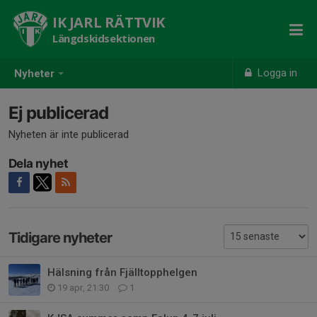
IK JARL RÄTTVIK
Längdskidsektionen
Logga in
Nyheter
Ej publicerad
Nyheten är inte publicerad
Dela nyhet
Tidigare nyheter
Hälsning från Fjälltopphelgen
19 apr, 21:30
1