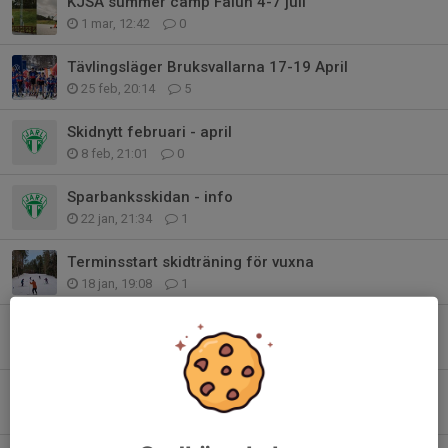
KJSA summer camp Falun 4-7 juli
1 mar, 12:42
0
Tävlingsläger Bruksvallarna 17-19 April
25 feb, 20:14
5
Skidnytt februari - april
8 feb, 21:01
0
Sparbanksskidan - info
22 jan, 21:34
1
Terminsstart skidträning för vuxna
18 jan, 19:08
1
LRS-cup 20 jan
14 jan, 15:45
0
Skidnytt december-januari
8 dec 2025
0