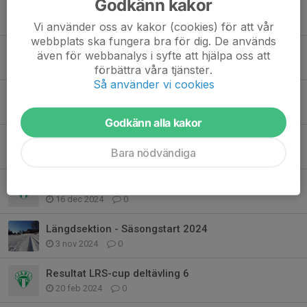
Godkänn kakor
Infoblad skidsäsongen 2025
4 nov 2025
0
Vi använder oss av kakor (cookies) för att vår
webbplats ska fungera bra för dig. De används
KLUBBKVÄLL!
även för webbanalys i syfte att hjälpa oss att
4 okt 2025
0
förbättra våra tjänster.
Så använder vi cookies
Barmark och snöläger dalarnas skidförbund
31 aug 2025
3
Godkänn alla kakor
LRS cup deltävling 4 den 21/1
Bara nödvändiga
14 jan 2025
0
LRS-cup sprint 17/12 Resultat
16 dec 2024
0
Längdsektion - Säsongstart 2024
3 nov 2024
0
Resultat LRS-cup deltävling 6
20 feb 2024
0